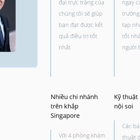
đại trực tràng của
ngay c
chúng tôi sẽ giúp
trường
bạn đạt được kết
tạp nhấ
quả điều trị tốt
tốt nh
nhất
người 
Nhiều chi nhánh
Kỹ thuật
trên khắp
nội soi
Singapore
Các bá
Với 4 phòng khám
thuật đ