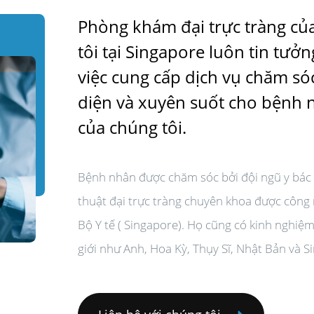
Phòng khám đại trực tràng củ
tôi tại Singapore luôn tin tưở
việc cung cấp dịch vụ chăm só
diện và xuyên suốt cho bệnh 
của chúng tôi.
Bệnh nhân được chăm sóc bởi đội ngũ y bác 
thuật đại trực tràng chuyên khoa được công
Bộ Y tế ( Singapore). Họ cũng có kinh nghiệm
giới như Anh, Hoa Kỳ, Thụy Sĩ, Nhật Bản và S