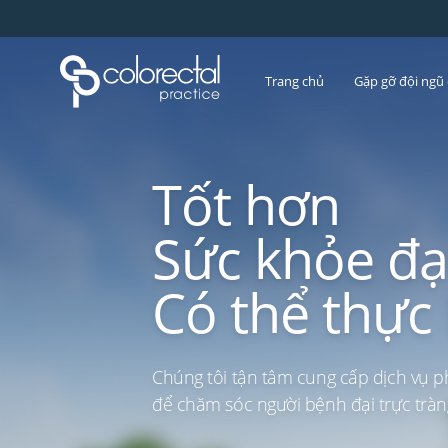
Trang chủ
Gặp gỡ đội ngũ 
Tốt hơn
Sức khỏe đại
Có thể thực
Chúng tôi tận tâm cung cấp dịch vụ 
để chăm sóc người bệnh đại trực tràng