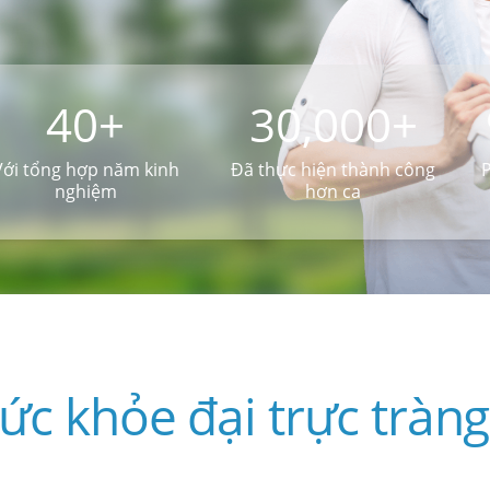
40+
30,000+
Với tổng hợp năm kinh
Đã thực hiện thành công
nghiệm
hơn ca
ức khỏe đại trực tràn