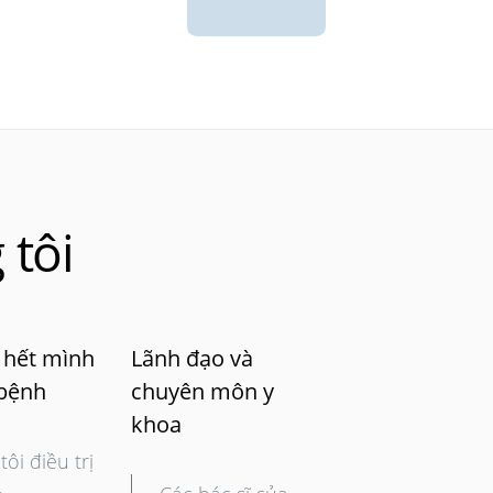
 tôi
 hết mình
Lãnh đạo và
 bệnh
chuyên môn y
khoa
ôi điều trị