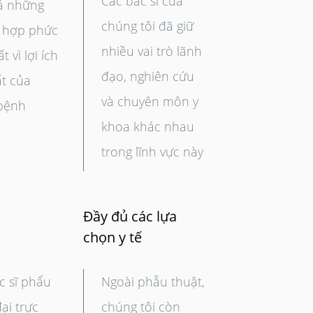
Các bác sĩ của
ả những
chúng tôi đã giữ
 hợp phức
nhiều vai trò lãnh
t vì lợi ích
đạo, nghiên cứu
ất của
và chuyên môn y
bệnh
khoa khác nhau
trong lĩnh vực này
Đầy đủ các lựa
chọn y tế
c sĩ phẩu
Ngoài phẫu thuật,
ại trực
chúng tôi còn