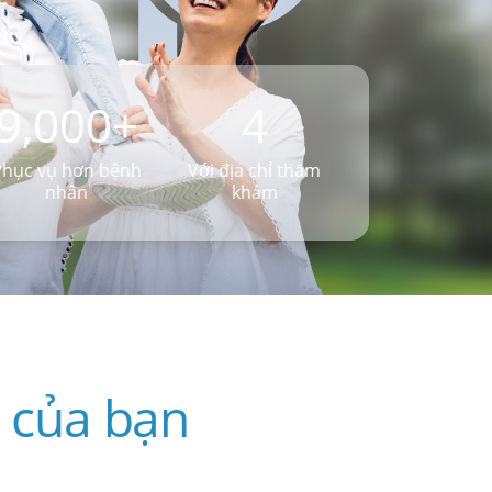
9,000+
4
Phục vụ hơn bệnh
Với địa chỉ thăm
nhân
khám
g của bạn