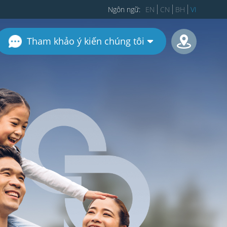
Ngôn ngữ:
EN
CN
BH
VI
Tham khảo ý
kiến chúng tôi