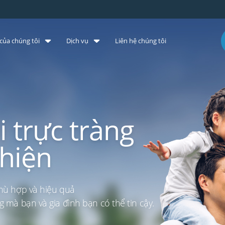
của chúng tôi
Dịch vụ
Liên hệ chúng tôi
 trực tràng
 hiện
phù hợp và hiệu quả
 mà bạn và gia đình bạn có thể tin cậy.