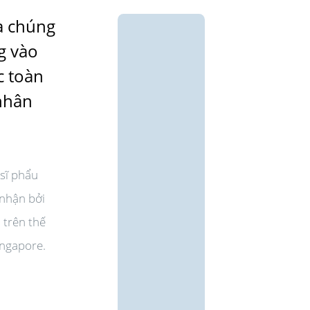
a chúng
ng vào
c toàn
nhân
sĩ phẩu
 nhận bởi
 trên thế
ingapore.