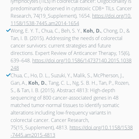
lymphocytes (TILs) in colorectal cancer: Oligoclonality is
predominantly observed in cytotoxic CD8+ TILs. Cancer
Research, 74(19_Supplement), 1654.
https://doi.org/10.
1158/1538-7445.am2014-1654
Wong, E. Y. T., Chua, C., Beh, S. Y.,
Koh, D.
, Chong, D., &
Tan, I. B. (2015). Addressing the needs of colorectal
cancer survivors: current strategies and future
directions. Expert Review of Anticancer Therapy, 15(6),
639–648.
https://doi.org/10.1586/14737140.2015.1038
248
Chua, C., Ho, D. L., Suzuki, Y., Malik, S., McPherson, J.,
Gan, A.,
Koh, D.
, Tang, C. L., Ng, S. B. H., Tan, P., Rozen,
S., & Tan, I. B. (2015). Abstract 4813: High-depth
sequencing of 800 cancer-associated genes in 48
matched tumor-normal tissues to identify somatic
alterations including low-frequency variants in
colorectal cancer. Cancer Research,
75(15_Supplement), 4813.
https://doi.org/10.1158/1538
-7445.am2015-4813