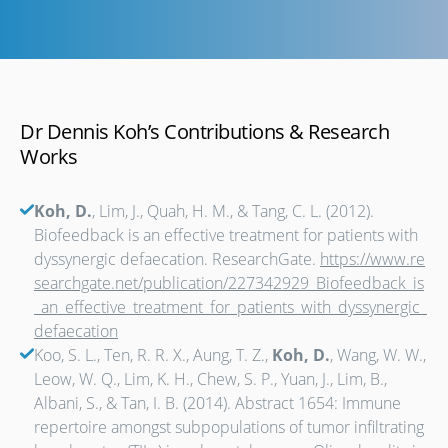
Dr Dennis Koh’s Contributions & Research
Works
Koh, D.
, Lim, J., Quah, H. M., & Tang, C. L. (2012).
Biofeedback is an effective treatment for patients with
dyssynergic defaecation. ResearchGate.
https://www.re
searchgate.net/publication/227342929_Biofeedback_is
_an_effective_treatment_for_patients_with_dyssynergic_
defaecation
Koo, S. L., Ten, R. R. X., Aung, T. Z.,
Koh, D.
, Wang, W. W.,
Leow, W. Q., Lim, K. H., Chew, S. P., Yuan, J., Lim, B.,
Albani, S., & Tan, I. B. (2014). Abstract 1654: Immune
repertoire amongst subpopulations of tumor infiltrating