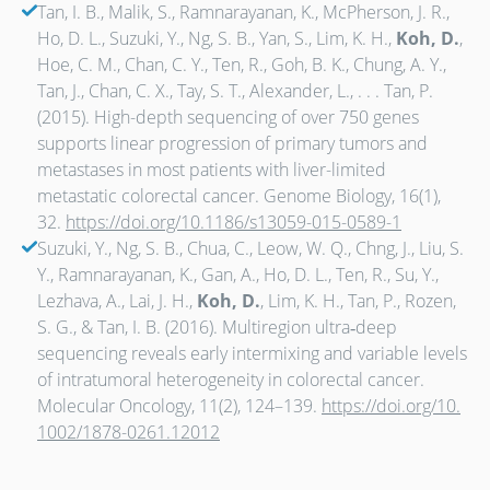
Tan, I. B., Malik, S., Ramnarayanan, K., McPherson, J. R.,
Ho, D. L., Suzuki, Y., Ng, S. B., Yan, S., Lim, K. H.,
Koh, D.
,
Hoe, C. M., Chan, C. Y., Ten, R., Goh, B. K., Chung, A. Y.,
Tan, J., Chan, C. X., Tay, S. T., Alexander, L., . . . Tan, P.
(2015). High-depth sequencing of over 750 genes
supports linear progression of primary tumors and
metastases in most patients with liver-limited
metastatic colorectal cancer. Genome Biology, 16(1),
32.
https://doi.org/10.1186/s13059-015-0589-1
Suzuki, Y., Ng, S. B., Chua, C., Leow, W. Q., Chng, J., Liu, S.
Y., Ramnarayanan, K., Gan, A., Ho, D. L., Ten, R., Su, Y.,
Lezhava, A., Lai, J. H.,
Koh, D.
, Lim, K. H., Tan, P., Rozen,
S. G., & Tan, I. B. (2016). Multiregion ultra‐deep
sequencing reveals early intermixing and variable levels
of intratumoral heterogeneity in colorectal cancer.
Molecular Oncology, 11(2), 124–139.
https://doi.org/10.
1002/1878-0261.12012